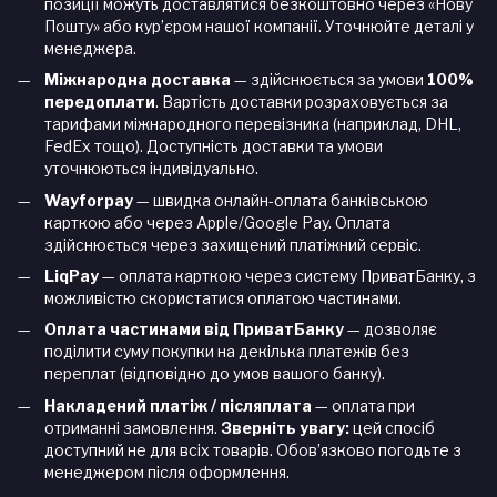
позиції можуть доставлятися безкоштовно через «Нову
Пошту» або кур’єром нашої компанії. Уточнюйте деталі у
менеджера.
Міжнародна доставка
— здійснюється за умови
100%
передоплати
. Вартість доставки розраховується за
тарифами міжнародного перевізника (наприклад, DHL,
FedEx тощо). Доступність доставки та умови
уточнюються індивідуально.
Wayforpay
— швидка онлайн-оплата банківською
карткою або через Apple/Google Pay. Оплата
здійснюється через захищений платіжний сервіс.
LiqPay
— оплата карткою через систему ПриватБанку, з
можливістю скористатися оплатою частинами.
Оплата частинами від ПриватБанку
— дозволяє
поділити суму покупки на декілька платежів без
переплат (відповідно до умов вашого банку).
Накладений платіж / післяплата
— оплата при
отриманні замовлення.
Зверніть увагу:
цей спосіб
доступний не для всіх товарів. Обов’язково погодьте з
менеджером після оформлення.