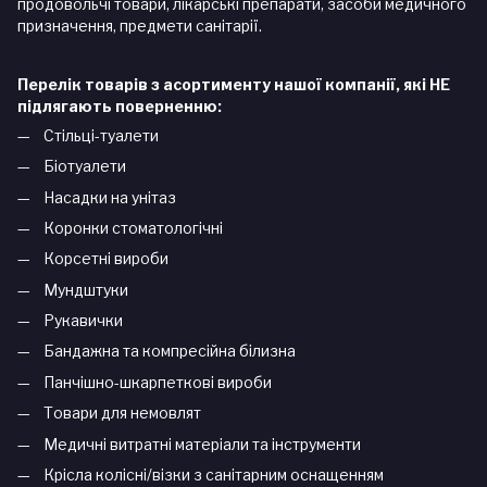
продовольчі товари, лікарські препарати, засоби медичного
призначення, предмети санітарії.
Перелік товарів з асортименту нашої компанії, які НЕ
підлягають поверненню:
Стільці-туалети
Біотуалети
Насадки на унітаз
Коронки стоматологічні
Корсетні вироби
Мундштуки
Рукавички
Бандажна та компресійна білизна
Панчішно-шкарпеткові вироби
Товари для немовлят
Медичні витратні матеріали та інструменти
Крісла колісні/візки з санітарним оснащенням