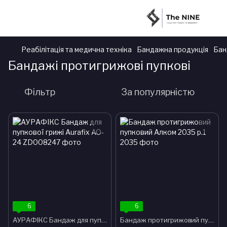
Реабілітація та медична техніка
Бандажна продукція
Бан
Бандажі протигрижові пупкові
Фільтр
За популярністю
6
6
АУРАФІКС Бандаж для пупкової грижі Aurafix AO-24
Бандаж протигрижовий пупковий Алком 2035 р.1