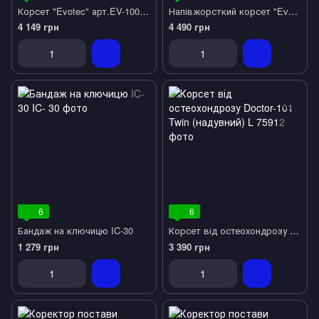
Корсет "Evotec" арт.EV-100 Orliman (Іспанія)
Напівжорсткий корсет "Evotec" арт.EV-101 Orliman (Іспанія)
4 149 грн
4 490 грн
6
6
Бандаж на ключицю IC-30
Корсет від остеохондрозу Doctor-101 Twin (надувний) L
1 279 грн
3 390 грн