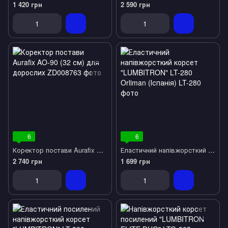
1 420 грн
2 590 грн
6
6
Коректор постави Aurafix AO-90 (32 см) для дорослих
Еластичний напівжорсткий корсет "LUMBITRON" LT-280 Orliman (Іспанія)
2 740 грн
1 699 грн