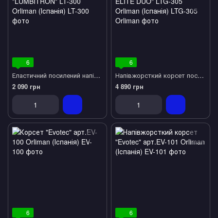
6
6
Еластичний посилений напівжорсткий корсет "LUMBITRON" LT-300 Orliman (Іспанія)
Напівжорсткий корсет посилений "LUMBITRON ELITE DUO" LTG-305 Orliman (Іспанія)
2 090 грн
4 890 грн
6
6