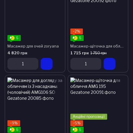
−2%
6
6
Масажер для очей zoryana
Масажер-щіточка для обличчя AMG 197 Gezatone
4 820 грн
1 715 грн
1 750 грн
Акційні пропозиції
−9%
−5%
6
6