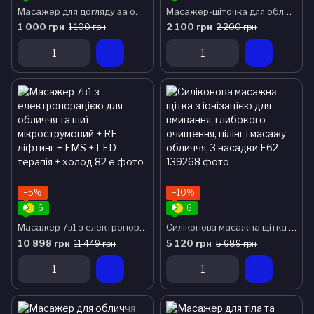
Масажер для догляду за обличчям із 3 насадками (чоловічий) AMG106 SO Gezatone
Масажер-щіточка для обличчя AMG 195 Gezatone
1 000 грн
2 100 грн
1 100 грн
2 200 грн
−5%
−10%
6
6
Масажер 7в1 з електропорацією для обличчя та шиї мікрострумовий + RF ліфтинг + EMS + LED терапія + холод
Силіконова масажна щітка з іонізацією для вмивання, глибокого очищення, пілінг і масажу обличчя, 3 насадки F62
10 898 грн
5 120 грн
11 449 грн
5 689 грн