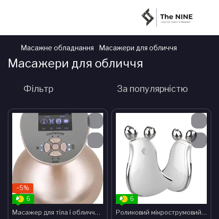
Масажне обладнання
Масажери для обличчя
Масажери для обличчя
Фільтр
За популярністю
−5%
6
6
Масажер для тіла і обличчя 5-в-1 Doctor-101: ультразвукова кавітація + RF ліфтинг обличчя і тіла + світлотерапія + для схуднення
Роликовий мікрострумовий масажер для обличчя та тіла + EMS-стимулятор для підтягування шкіри обличчя й схуднення BP-1936