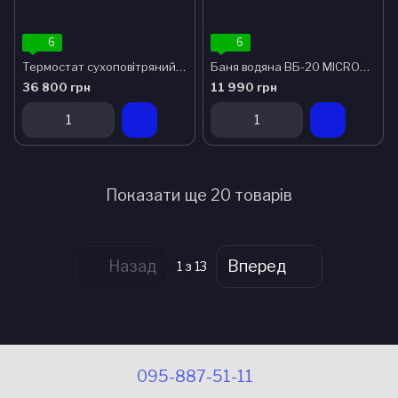
6
6
Термостат сухоповітряний TC-80 MICROmed
Баня водяна ВБ-20 MICROmed
36 800 грн
11 990 грн
Показати ще 20 товарів
Назад
Вперед
1
з 13
095-887-51-11