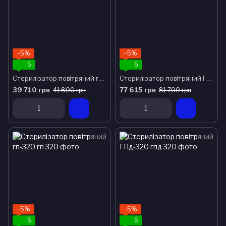
−5%
−5%
6
6
Стерилізатор повітряний гп-100
Стерилізатор повітряний ГП-160
39 710 грн
77 615 грн
41 800 грн
81 700 грн
−5%
−5%
6
6