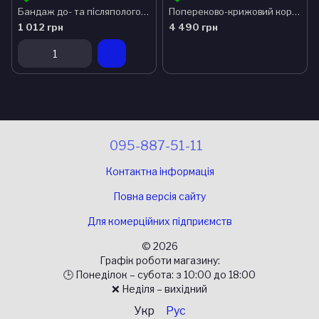
Бандаж до- та післяпологовий «Євро» Алком 2012 р.5
Попереково-крижовий корсет для вагітних OMT601 Orliman
1 012 грн
4 490 грн
095-887-51-11
Контактна інформація
Повна версія сайту
Для комерційних підприємств
© 2026
Графік роботи магазину:
🕒 Понеділок – субота: з 10:00 до 18:00
❌ Неділя – вихідний
Укр
Рус