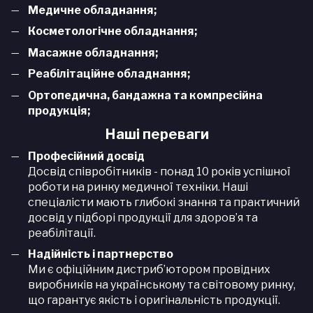
Медичне обладнання;
К
осметологічн
е обладнання;
М
асажн
е обладнання;
Р
еабілітаційн
е
обладнання
;
Ортопедична, бандажна та компресійна
продукція;
Наші переваги
Професійний досвід
Досвід співробітників - понад 10 років успішної
роботи на ринку медичної техніки. Наші
спеціалісти мають глибокі знання та практичний
досвід у підборі продукції для здоров’я та
реабілітації.
Надійність і партнерство
Ми є офіційним дистриб’ютором провідних
виробників на українському та світовому ринку,
що гарантує якість і оригінальність продукції.