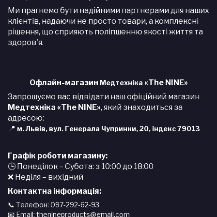
Ми прагнемо бути надійними партнерами для наших
клієнтів, надаючи не просто товари, а комплексні
рішення, що сприяють поліпшенню якості життя та
здоров'я.
О
флайн-магазин
«
The
NINE
»
Медтехніка
Запрошуємо вас відвідати наш офіційний магазин
Медтехніка
«The NINE»
, який знаходиться за
адресою:
📍
м. Львів, вул. Генерала Чупринки, 20, індекс 79013
Графік роботи магазину:
Понеділок – Субота: з 10:00 до 18:00
🕒
Неділя – вихідний
❌
Контактна інформація:
📞 Телефон: 097-292-62-93
📧 Email: thenineproducts@gmail.com