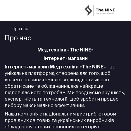
Про нас
Про нас
Медтехніка «
The
NINE
»
Інтернет-магазин
Інтернет-магазин Медтехніка «
The
NINE
»
-
це
унікальна
платформа, створена для того, щоб
кожен споживач зміг легко, швидко та якісно
обрати саме те обладнання, яке найкраще
відповідає його потребам. Ми поєднуємо зручність,
експертність та технології, щоб зробити процес
вибору максимально ефективним.
Наша компанія є національним дистриб’ютором
провідних світових та українських виробників
обладнання в таких основних категоріях: