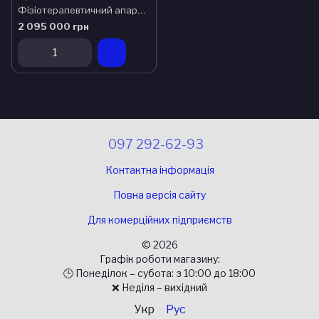
Фізіотерапевтичний апарат CareTherapy Intra CT350
2 095 000 грн
097 292-62-93
Контактна інформація
Повна версія сайту
Для комерційних підприємств
© 2026
Графік роботи магазину:
🕒 Понеділок – субота: з 10:00 до 18:00
❌ Неділя – вихідний
Укр
Рус