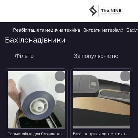
Реабілітація та медична техніка
Витратні матеріали
Бахіл
Бахілонадівники
Фільтр
За популярністю
Термоплівка для бахилонадівника
Бахілонадівач автоматичний підлоговий