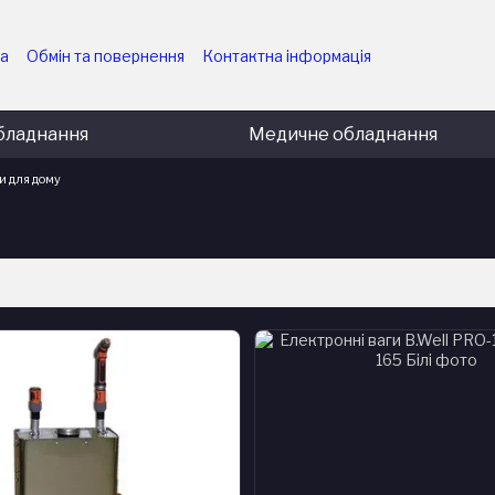
ка
Обмін та повернення
Контактна інформація
них підприємств
Угода користувача
ємств
Політика конфіденційності
Блог
бладнання
Медичне обладнання
и для дому