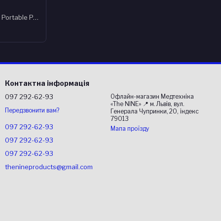
Зарядна станція CTECHi GT200 Portable Power Station 200W/240Wh
Контактна інформація
097 292-62-93
Офлайн-магазин Медтехніка
«The NINE» 📍 м. Львів, вул.
Передзвонити вам?
Генерала Чупринки, 20, індекс
79013
097 292-62-93
Мапа проїзду
097 292-62-93
097 292-62-93
thenineproducts@gmail.com