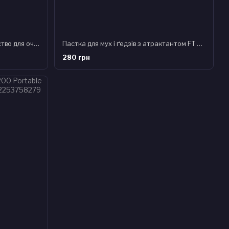
Биопрепарат Bio Septix – средство для очистки выгребных ям, Санекс 50 г
Пастка для мух і ґедзів з атрактантом FT 001
280 грн