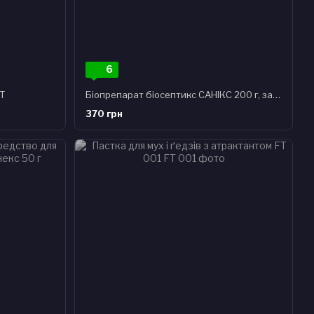
6
BT
Біопрепарат біосептикс САНІКС 200 г, засіб для очищення вигрібних ям
370 грн