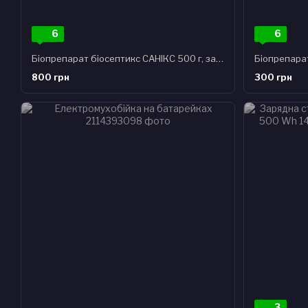
6
6
Біопрепарат біосептикс САНІКС 500 г, засіб для очищення вигрібних ям
800 грн
300 грн
3