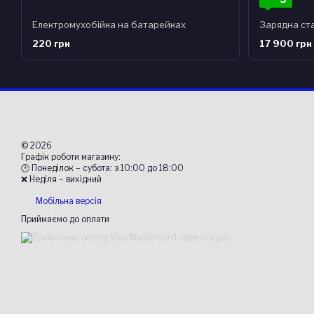
Електромухобійка на батарейках
220 грн
17 900 грн
© 2026
Графік роботи магазину:
🕒 Понеділок – субота: з 10:00 до 18:00
❌ Неділя – вихідний
Мобільна версія
Приймаємо до оплати