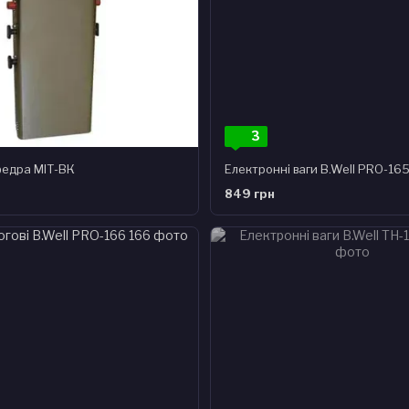
3
едра МІТ-ВК
Електронні ваги B.Well PRO-165 
849 грн