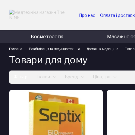
Перейти до основного контенту
Про нас
Оплата і достав
Для медичних та держав
Для комерційних підпри
Косметологія
Масажне о
Головна
Реабілітація та медична техніка
Домашня медицина
Товар
Товари для дому
Фільтр
Іконки
Бренд
Ціна, грн