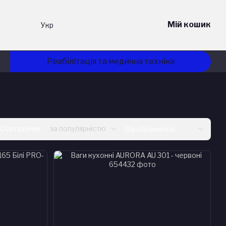
Мій кошик
Укр
Реабілітація та медична техніка
Сортування:
за популярністю
Відображення: