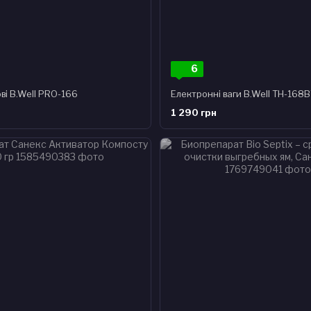
6
ові B.Well PRO-166
Електронні ваги B.Well TH-168
1 290 грн