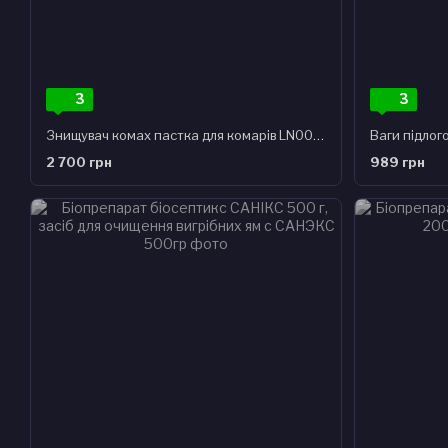
3
3
Знищувач комах пастка для комарів LN001 Mosquito Trap
Ваги підлог
2 700 грн
989 грн