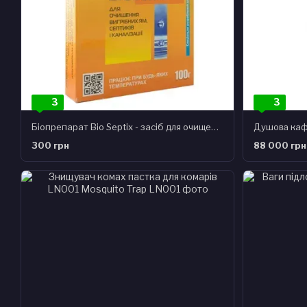
3
3
Біопрепарат Bio Septix - засіб для очищення вигрібних ям, Санекс 100г
Душова каф
300 грн
88 000 грн