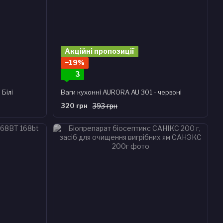
Акційні пропозиції
−19%
3
Білі
Ваги кухонні AURORA AU 301 - червоні
320 грн
393 грн