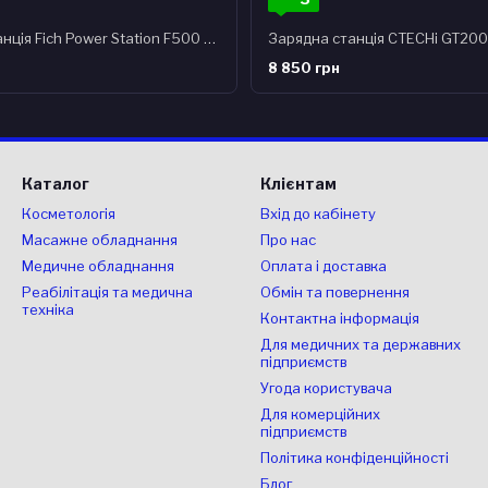
Зарядна станція Fich Power Station F500 500 Wh 140400 mAh 500W
8 850 грн
Каталог
Клієнтам
Косметологія
Вхід до кабінету
Масажне обладнання
Про нас
Медичне обладнання
Оплата і доставка
Реабілітація та медична
Обмін та повернення
техніка
Контактна інформація
Для медичних та державних
підприємств
Угода користувача
Для комерційних
підприємств
Політика конфіденційності
Блог