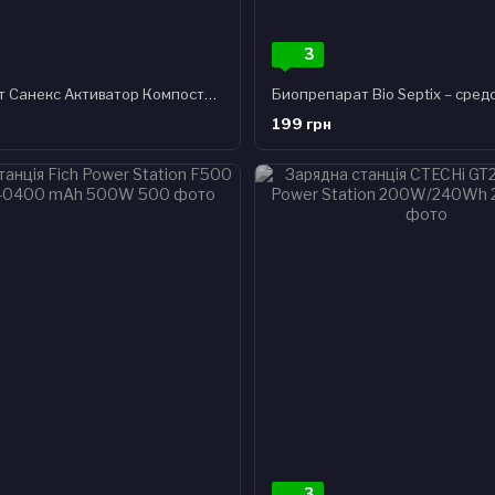
3
Біопрепарат Санекс Активатор Компосту 200 гр
199 грн
3