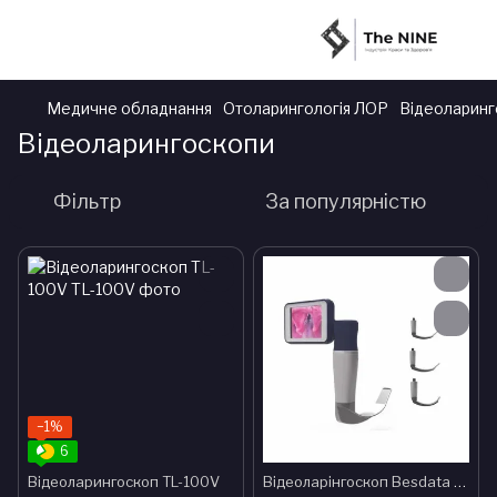
Медичне обладнання
Отоларингологія ЛОР
Відеоларинг
Відеоларингоскопи
Фільтр
За популярністю
−1%
6
Відеоларингоскоп TL-100V
Відеоларінгоскоп Besdata А20