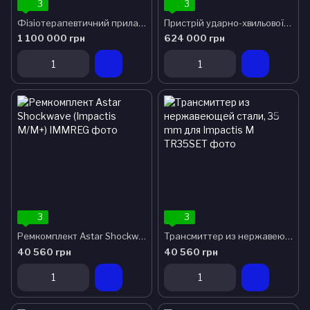
3
3
Фізіотерапевтичний прилад ударно-хвильової терапії Medi Puls
Пристрій ударно-хвильової терапії ASTAR
1 100 000 грн
624 000 грн
3
3
Ремкомплект Astar Shockwave (Impactis M/M+)
Трансмиттер из нержавеющей стали, 35 mm для Impactis M
40 560 грн
40 560 грн