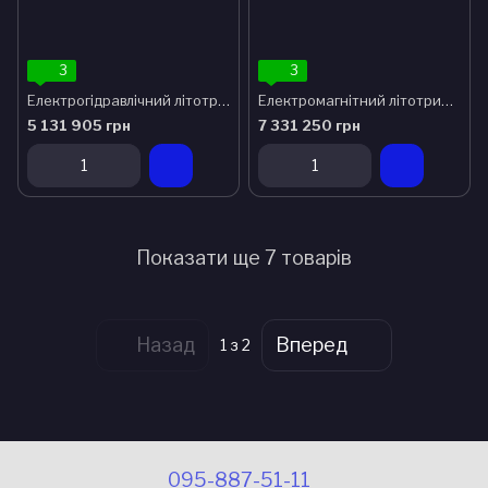
3
3
Електрогідравлічний літотриптер Spark ESWL
Електромагнітний літотриптер Spark EM ESWL
5 131 905 грн
7 331 250 грн
Показати ще 7 товарів
Назад
Вперед
1
з 2
095-887-51-11