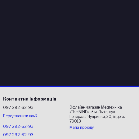
Контактна інформація
097 292-62-93
Офлайн-магазин Медтехніка
«The NINE» 📍 м. Львів, вул.
Передзвонити вам?
Генерала Чупринки, 20, індекс
79013
097 292-62-93
Мапа проїзду
097 292-62-93