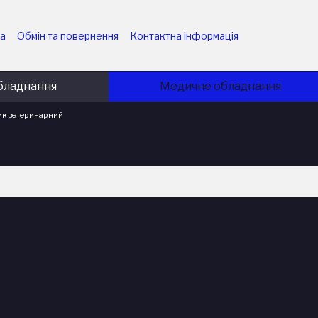
ка
Обмін та повернення
Контактна інформація
них підприємств
Угода користувача
ємств
Політика конфіденційності
Блог
бладнання
Медичне обладнання
ик ветеринарний