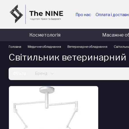
Перейти до основного контенту
Про нас
Оплата і достав
Для медичних та держав
Для комерційних підпри
Косметологія
Масажне о
Головна
Медичне обладнання
Ветеринарне обладнання
Світильн
Світильник ветеринарний
Фільтр
Бренд