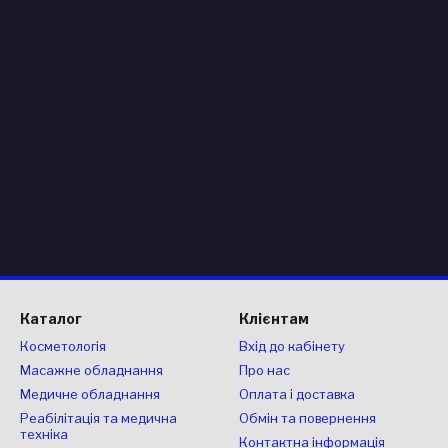
Каталог
Клієнтам
Косметологія
Вхід до кабінету
Масажне обладнання
Про нас
Медичне обладнання
Оплата і доставка
Реабілітація та медична
Обмін та повернення
техніка
Контактна інформація