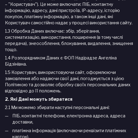
– "Користувач"). Це може включати: ПІБ, контактну
інформацію, адресу, дані пристроїв, IP-адресу, історію
покупок, платіжну інформацію, а також інші дані, які
Користувач самостійно надає у процесі використання сайту.
1.3 Обробка Даних включає: збір, зберігання,
систематизацію, використання, поширення (в тому числі
передача), знеособлення, блокування, видалення, знищення
тощо.
1.4 Розпорядником Даних є ФОП Надірадзе Ангеліна
Бідзінівна.
1.5 Користувач, використовуючи сайт, оформлюючи
замовлення або надаючи свої дані, погоджується з цією
Політикою та дозволяє обробку своїх персональних даних
відповідно до її положень.
2. Які Дані можуть збиратися
2.1 Ми можемо збирати наступні персональні дані:
ПІБ, контактні телефони, електронна адреса, адреса
доставки,
платіжна інформація (включаючи реквізити платіжних
карток),