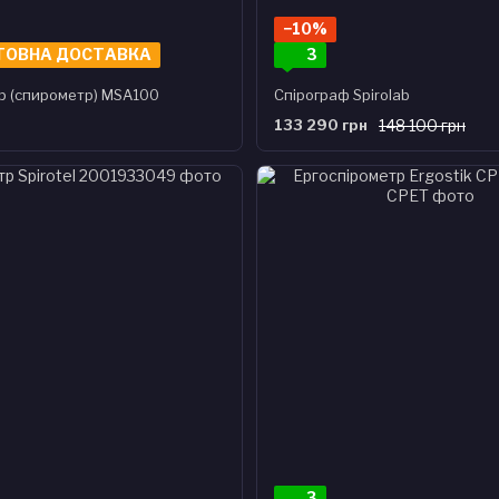
−10%
ТОВНА ДОСТАВКА
3
р (спирометр) MSA100
Спірограф Spirolab
133 290 грн
148 100 грн
3