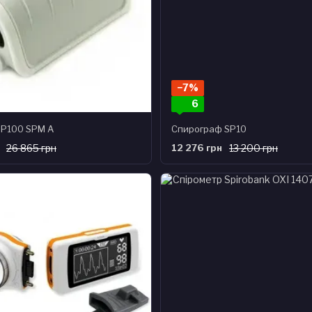
−7%
6
SP100 SPM A
Спирограф SP10
26 865 грн
12 276 грн
13 200 грн