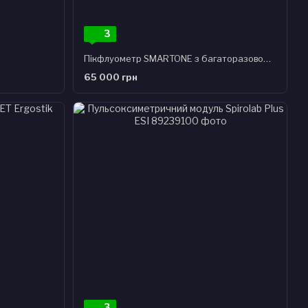
3
Пікфлуометр SMARTONE з багаторазовою турбіною та мундштуком
65 000 грн
3