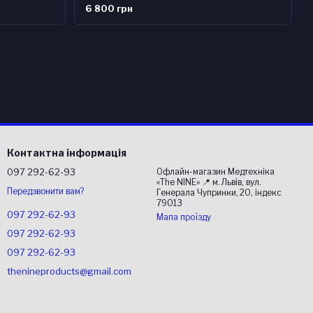
6 800 грн
Контактна інформація
097 292-62-93
Офлайн-магазин Медтехніка
«The NINE» 📍 м. Львів, вул.
Передзвонити вам?
Генерала Чупринки, 20, індекс
79013
097 292-62-93
Мапа проїзду
097 292-62-93
097 292-62-93
thenineproducts@gmail.com