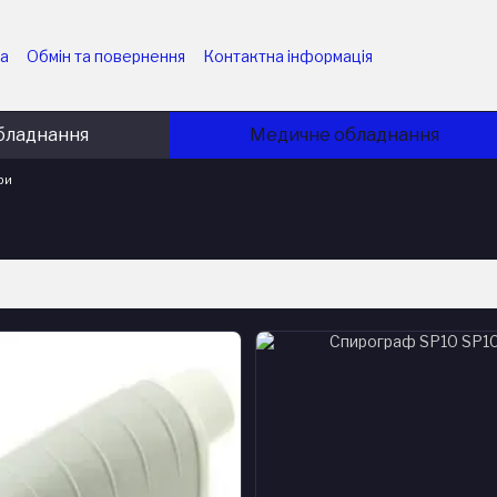
ка
Обмін та повернення
Контактна інформація
них підприємств
Угода користувача
ємств
Політика конфіденційності
Блог
бладнання
Медичне обладнання
ри