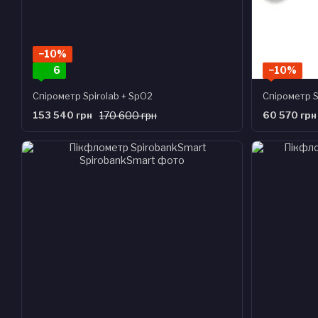
−10%
6
−10%
Спірометр Spirolab + SpO2
Спірометр S
153 540 грн
170 600 грн
60 570 грн