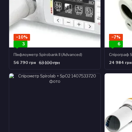
−10%
−7%
3
6
Пікфлоуметр Spirobank II (Advanced)
Спірограф 
56 790 грн
63 100 грн
24 984 грн