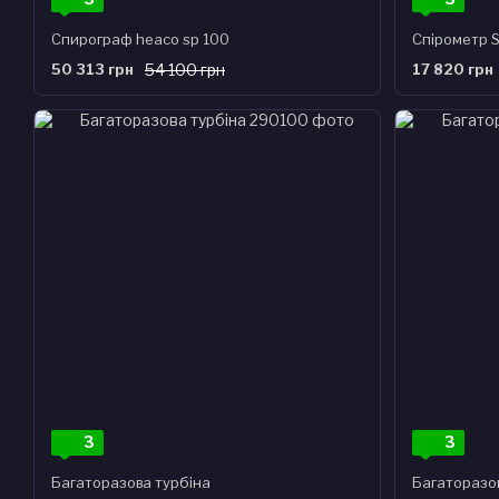
Спирограф heaco sp 100
Спірометр S
50 313 грн
54 100 грн
17 820 грн
3
3
Багаторазова турбіна
Багаторазо