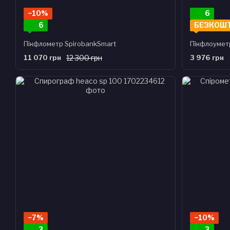
−10%
6
6
БЕЗКОШ
Пікфлометр SpirobankSmart
Пікфлоумет
11 070 грн
12 300 грн
3 976 грн
−7%
−10%
3
3