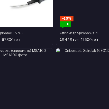
−10%
6
pirodoc + SPO2
Спірометр Spirobank OXI
67 300 грн
10 440 грн
11 600 грн