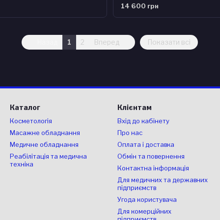
14 600 грн
Назад
1
2
Вперед
Показати всі
Каталог
Клієнтам
Косметологія
Вхід до кабінету
Масажне обладнання
Про нас
Медичне обладнання
Оплата і доставка
Реабілітація та медична
Обмін та повернення
техніка
Контактна інформація
Для медичних та державних
підприємств
Угода користувача
Для комерційних
підприємств