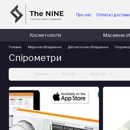
Перейти до основного контенту
Про нас
Оплата і достав
Для медичних та держав
Для комерційних підпри
Косметологія
Масажне о
Головна
Медичне обладнання
Діагностичне обладнання
Спіромет
Спірометри
Фільтр
Іконки
Бренд
Ціна, грн