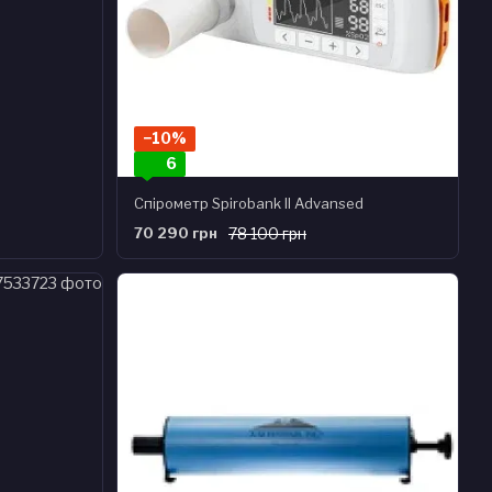
−10%
6
Спірометр Spirobank II Advansed
70 290 грн
78 100 грн