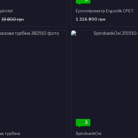
pirotel
Ергоспірометр Ergostik CPET
19 800 грн
1 216 800 грн
3
ва турбіна
SpirobankOxi