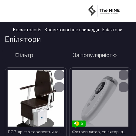
Косметологія
Косметологічне приладдя
Епілятори
Епілятори
Фільтр
За популярністю
6
ЛОР-крісло терапевтичне IC-3000
Фотоепілятор, епілятор, депілятор для обличчя, ніг і зони бікіні домашній + інтенсивне імпульсне світло IPL