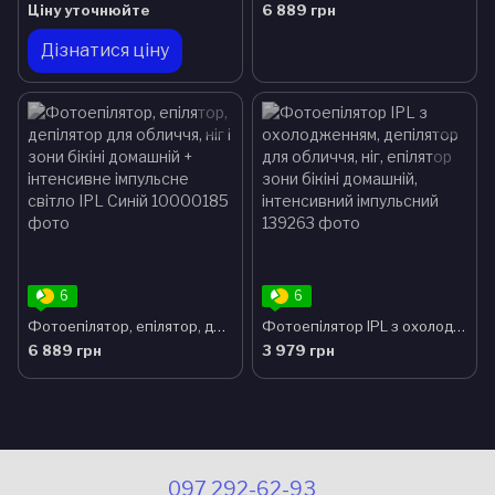
Ціну уточнюйте
6 889 грн
Дізнатися ціну
6
6
Фотоепілятор, епілятор, депілятор для обличчя, ніг і зони бікіні домашній + інтенсивне імпульсне світло IPL Синій
Фотоепілятор IPL з охолодженням, депілятор для обличчя, ніг, епілятор зони бікіні домашній, інтенсивний імпульсний
6 889 грн
3 979 грн
097 292-62-93