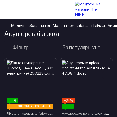
Медичне обладнання
Медичні функціональні ліжка
Акуш
Акушерські ліжка
Фільтр
За популярністю
6
−34%
БЕЗКОШТОВНА ДОСТАВКА
3
Ліжко акушерське "Біомед" B-48 (3-секційне, електричне)
Акушерське крісло електричне SAIKANG A98-4