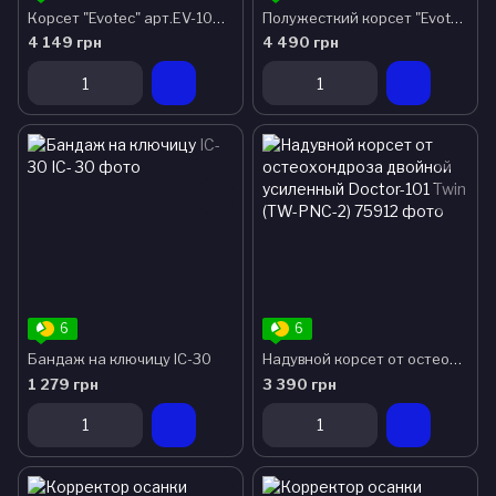
Корсет "Evotec" арт.EV-100 Orliman (Испания)
Полужесткий корсет "Evotec" арт.EV-101 Orliman (Испания)
4 149 грн
4 490 грн
6
6
Бандаж на ключицу IC-30
Надувной корсет от остеохондроза двойной усиленный Doctor-101 Twin (TW-PNC-2)
1 279 грн
3 390 грн