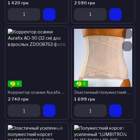
1 420 грн
2 590 грн
6
6
Корректор осанки Aurafix AO-90 (32 см) для взрослых
Эластичный полужесткий корсет “LUMBITRON” LT-280 Orliman (Испания)
2 740 грн
1 699 грн