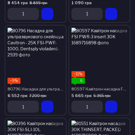
8 454 грн
1 090 грн
8 899 грн
−11%
−9%
6
80796 Насадка для ультразвукового скейлера Cavitron - 25K FSI-PWR-1000, Dentsply
80597 Кавітрон насадка FSI PWR-3 insert 30K
6 552 грн
5 665 грн
7 200 грн
6 365 грн