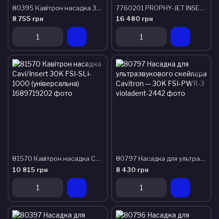
80395 Кавітрон насадка 30 К FSI-SLI-10S
7760201 PROPHY-JET INSERT F.CAVI-JET30 насадка для повітряно-абразивного оброблення
8 755 грн
16 480 грн
81570 Кавітрон насадка Cavi/Insert 30K FSI-SLI-1000 (універсальна)
80797 Насадка для ультразвукового скейлера Cavitron — 30K FSI-PWR-3
10 815 грн
8 430 грн