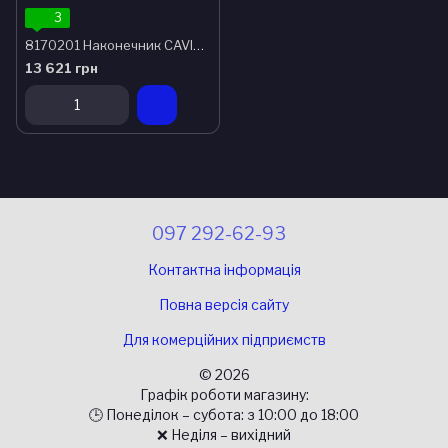
3
8170201 Наконечник CAVITRON JET-MATE HDPC. 1-PAK
13 621 грн
097 292-62-93
Контактна інформація
Повна версія сайту
Для комерційних підприємств
© 2026
Графік роботи магазину:
🕒 Понеділок – субота: з 10:00 до 18:00
❌ Неділя – вихідний