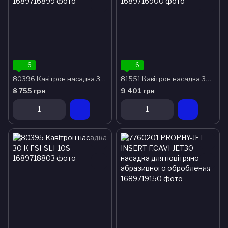
6
6
80396 Кавітрон насадка 30К FSI-SLI-10L
81551 Кавітрон насадка 30К THINSERT. PACKED
8 755 грн
9 401 грн