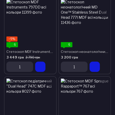
−9%
6
6
Стетоскоп MDF Instruments 797DD всі кольори
Стетоскоп неонатологічний MD One™ Stainless Steel Dual Head 777I MDF всі кольори
3 449 грн
3 200 грн
3 790 грн