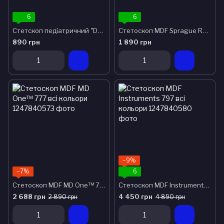
6
6
Стетскоп педіатричний "Dual Head" 747С MDF всі кольора
Стетоскоп MDF Sprague Rappaport™ 767 всі кольори
890 грн
1 890 грн
−9%
−7%
6
Стетоскоп MDF MD One™ 777 всі кольори
Стетоскоп MDF Instruments 797 всі кольори
2 688 грн
4 450 грн
2 890 грн
4 890 грн