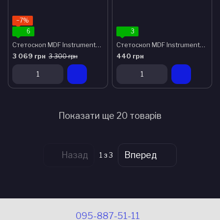
−7%
6
3
Стетоскоп MDF Instruments 777RG29
Стетоскоп MDF Instruments 727
3 069 грн
440 грн
3 300 грн
Показати ще 20 товарів
Назад
Вперед
1
з 3
095-887-51-11