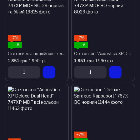
−7%
−7%
6
6
Стетоскоп з подвійною головкою Acoustica 747XP MDF BO-29 чорний та білий
Стетоскоп "Acoustica XP Deluxe Dual Head" 747XP MDF ВО чорний
1 851 грн
1 851 грн
1 990 грн
1 990 грн
−7%