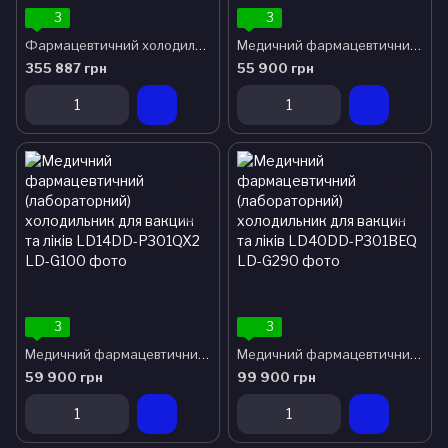
3
3
Фармацевтичний холодильник ТМ COOLERMED на 1365 л. з вбудованим моніторингом температури (0...+15 °C)
Медичний фармацевтичний (лабораторний) холодильник для вакцин та ліків LD14DD-P600QX2
355 887 грн
55 900 грн
3
3
Медичний фармацевтичний (лабораторний) холодильник для вакцин та ліків LD14DD-P301QX2
Медичний фармацевтичний (лабораторний) холодильник для вакцин та ліків LD40DD-P301BEQ
59 900 грн
99 900 грн