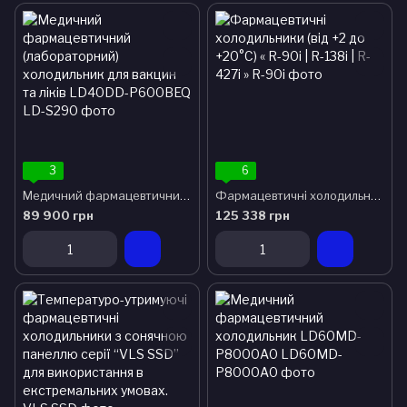
3
6
Медичний фармацевтичний (лабораторний) холодильник для вакцин та ліків LD40DD-P600BEQ
Фармацевтичні холодильники (від +2 до +20°C) « R-90i | R-138i | R-427i »
89 900 грн
125 338 грн