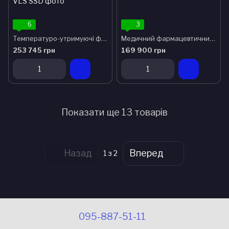
6
3
Температуро-утримуючі фармацевтичні холодильники з сонячною панеллю серії “VLS SSD” для використання в екстремальних умовах.
Медичний фармацевтичний холодильник LD60MD-P8000A0
253 745 грн
169 900 грн
Показати ще 13 товарів
Назад
Вперед
1
з 2
095-887-51-11