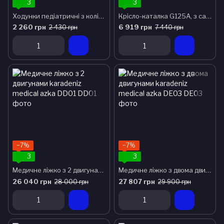
3
3
Ходунки педіатричні з коліщатами Karadeniz Medical PR-443
Крісло-каталка G125А, з санітарним оснащенням (висувна кришка)
2 260 грн
6 919 грн
2 430 грн
7 440 грн
−7%
−7%
3
3
Медичне ліжко з 2 двигунами karadeniz medical azka DD01
Медичне ліжко з двома двигунами karadeniz medical azka DE03
26 040 грн
27 807 грн
28 000 грн
29 900 грн