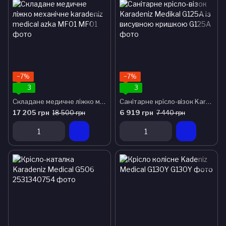
−7%
−7%
3
3
Складане медичне ліжко механічне karadeniz medical azka MF01
Санітарне крісло-візок Karadeniz Medikal G125A із висувною кришкою
17 205 грн
6 919 грн
18 500 грн
7 440 грн