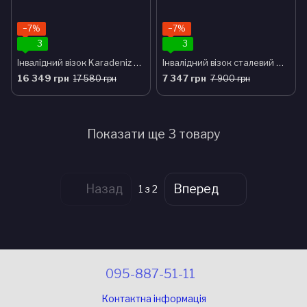
−7%
−7%
3
3
Інвалідний візок Karadeniz Medical G124C
Інвалідний візок сталевий G101 складний Karadeniz Medical
16 349 грн
7 347 грн
17 580 грн
7 900 грн
Показати ще 3 товару
Назад
Вперед
1
з 2
095-887-51-11
Контактна інформація