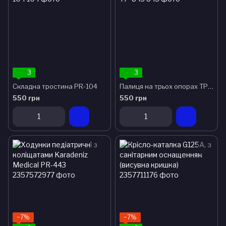
3
3
Складна тростина PR-104
Палиця на трьох опорах TP-843
550 грн
550 грн
−7%
−7%