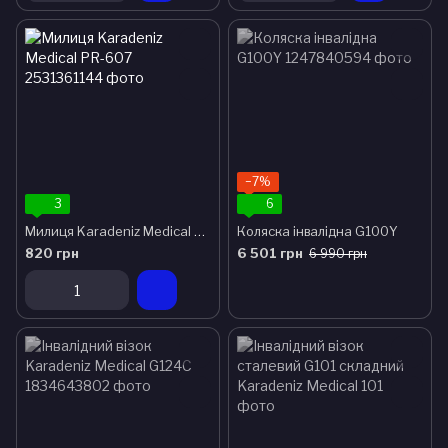
−7%
3
6
Милиця Karadeniz Medical PR-607
Коляска інвалідна G100Y
820 грн
6 501 грн
6 990 грн