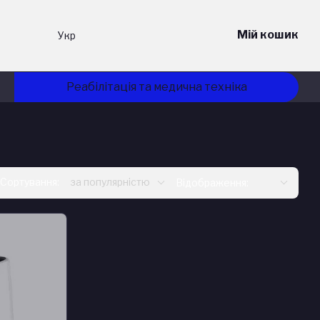
Мій кошик
Укр
Реабілітація та медична техніка
Сортування:
за популярністю
Відображення: