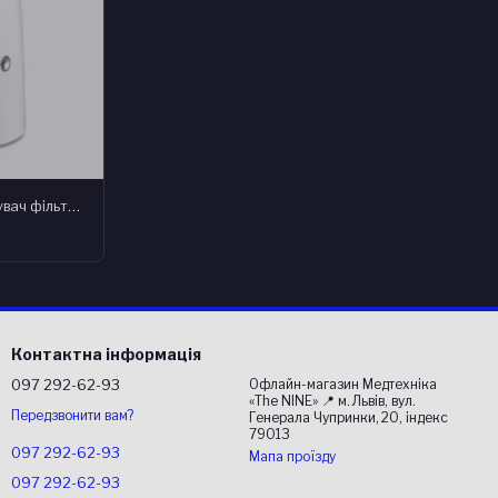
Проточний 4-ступеневий очищувач фільтр для води Doctor-101 Daphne. Настільний очисник фільтр на воду. Лужна вода
Контактна інформація
097 292-62-93
Офлайн-магазин Медтехніка
«The NINE» 📍 м. Львів, вул.
Передзвонити вам?
Генерала Чупринки, 20, індекс
79013
097 292-62-93
Мапа проїзду
097 292-62-93