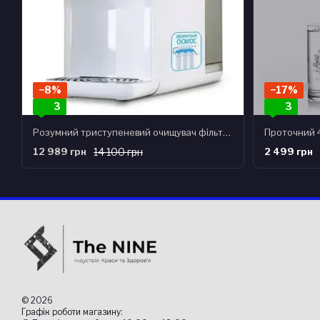
−8%
−17%
3
3
Розумний триступеневий очищувач фільтр води 2-в-1 зворотного осмосу + Термопот Doctor-101 Osmo
12 989 грн
14 100 грн
2 499 грн
© 2026
Графік роботи магазину: