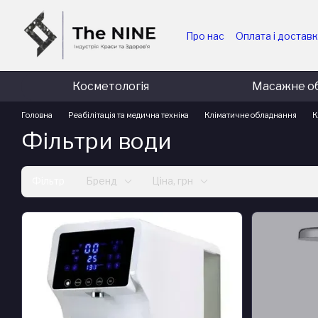
Перейти до основного контенту
Про нас
Оплата і достав
Для медичних та держав
Для комерційних підпри
Косметологія
Масажне о
Головна
Реабілітація та медична техніка
Кліматичне обладнання
К
Фільтри води
Фільтр
Бренд
Ціна, грн