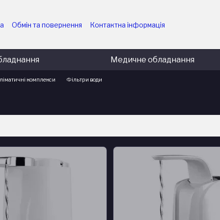
ка
Обмін та повернення
Контактна інформація
них підприємств
Угода користувача
ємств
Політика конфіденційності
Блог
бладнання
Медичне обладнання
ліматичні комплекси
Фільтри води