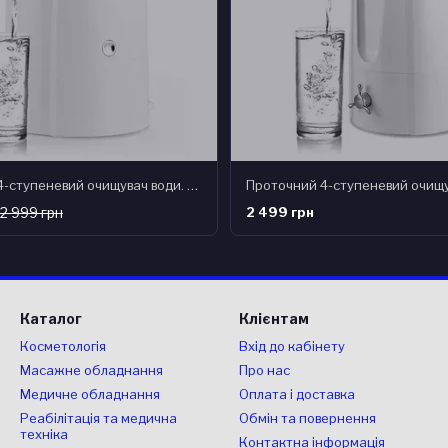
Проточний 4-ступеневий очищувач води. Фільтр для лужної води настольний Doctor-101 Rayne
2 999 грн
2 499 грн
Каталог
Клієнтам
Косметологія
Вхід до кабінету
Масажне обладнання
Про нас
Медичне обладнання
Оплата і доставка
Реабілітація та медична
Обмін та повернення
техніка
Контактна інформація