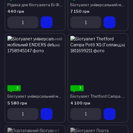
Рідина для біотуалета Бі Фреш Пінк 2 л
Біотуалет універсальний мобільний ENDERS supereme
440 грн
7 150 грн
3
3
Біотуалет універсальний мобільний ENDERS deluxe
Біотуалет Thetford Campa Potti XG (Голландія)
5 580 грн
4 100 грн