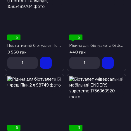
6
6
Портативний біотуалет Порта Поттери 145 (Thetford, Голландія)
Рідина для біотуалета бі фреш грін 2л
3 550 грн
440 грн
6
3