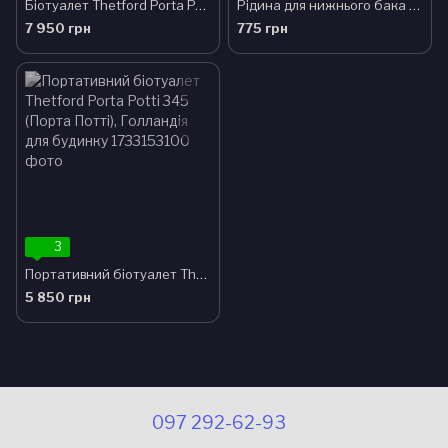
Біотуалет Thetford Porta Potti Порта Потті 565 білий, (Thetford, Голландія)
Рідина для нижнього бака біотуалету аква кем грін Концентрат 1,5 л
7 950 грн
775 грн
3
Портативний біотуалет Thetford Porta Potti 345 (Порта Потті), Голландія для будинку
5 850 грн
097 292-62-93