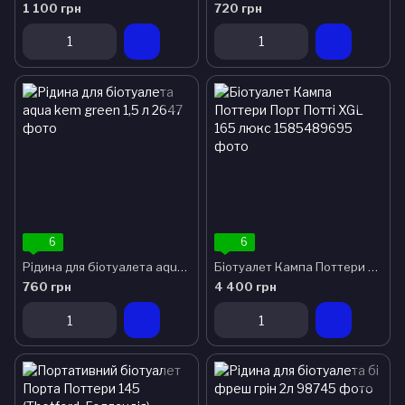
1 100 грн
720 грн
6
6
Рідина для біотуалета aqua kem green 1,5 л
Біотуалет Кампа Поттери Порт Потті XGL 165 люкс
760 грн
4 400 грн