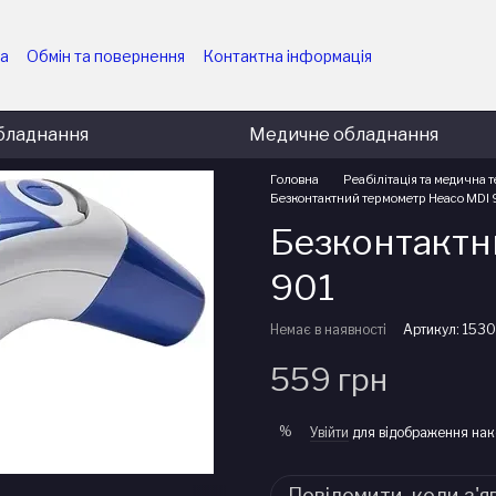
ка
Обмін та повернення
Контактна інформація
них підприємств
Угода користувача
ємств
Політика конфіденційності
Блог
бладнання
Медичне обладнання
Головна
Реабілітація та медична т
Безконтактний термометр Heaco MDI 
Безконтактн
901
Немає в наявності
Артикул: 153
559 грн
%
Увійти
для відображення нак
Повідомити, коли з'я