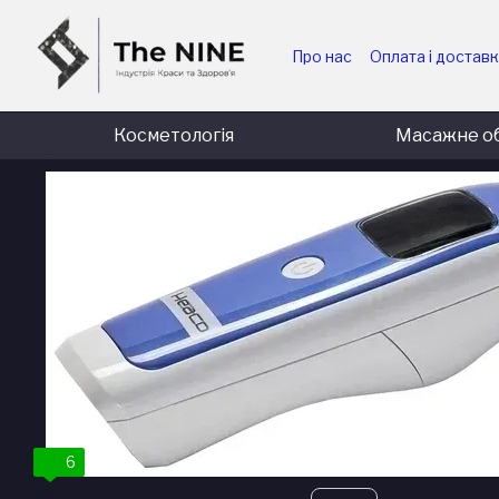
Перейти до основного контенту
Про нас
Оплата і достав
Для медичних та держав
Для комерційних підпри
Косметологія
Масажне о
6