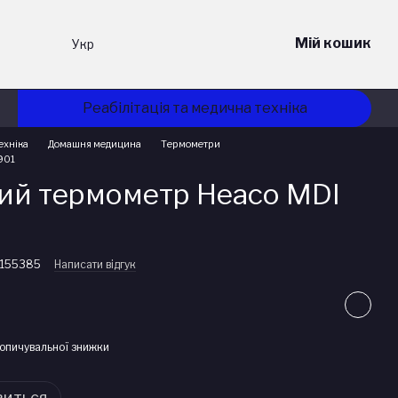
Мій кошик
Укр
Реабілітація та медична техніка
ехніка
Домашня медицина
Термометри
901
ий термометр Heaco MDI
0155385
Написати відгук
опичувальної знижки
виться