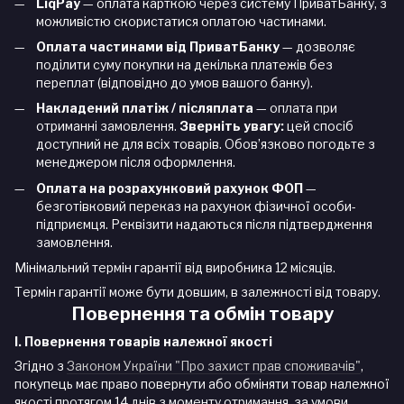
LiqPay
— оплата карткою через систему ПриватБанку, з
можливістю скористатися оплатою частинами.
Оплата частинами від ПриватБанку
— дозволяє
поділити суму покупки на декілька платежів без
переплат (відповідно до умов вашого банку).
Накладений платіж / післяплата
— оплата при
отриманні замовлення.
Зверніть увагу:
цей спосіб
доступний не для всіх товарів. Обов’язково погодьте з
менеджером після оформлення.
Оплата на розрахунковий рахунок ФОП
—
безготівковий переказ на рахунок фізичної особи-
підприємця. Реквізити надаються після підтвердження
замовлення.
Мінімальний термін гарантії від виробника 12 місяців.
Термін гарантії може бути довшим, в залежності від товару.
Повернення та обмін товару
I. Повернення товарів належної якості
Згідно з
Законом України "Про захист прав споживачів"
,
покупець має право повернути або обміняти товар належної
якості протягом 14 днів з моменту отримання, за умови