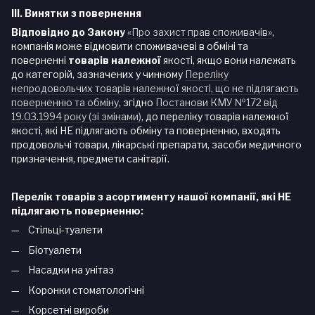
III. Винятки з повернення
Відповідно до Закону
«Про захист прав споживачів»
,
компанія може відмовити споживачеві в обміні та
поверненні
товарів належної
якості, якщо вони належать
до категорій, зазначених у чинному
Переліку
непродовольчих товарів належної якості, що не підлягають
поверненню та обміну
, згідно
Постанови КМУ №172 від
19.03.1994 року (зі змінами)
, до переліку товарів належної
якості, які НЕ підлягають обміну та поверненню, входять
продовольчі товари, лікарські препарати, засоби медичного
призначення, предмети санітарії.
Перелік товарів з асортименту нашої компанії, які НЕ
підлягають поверненню:
Стільці-туалети
Біотуалети
Насадки на унітаз
Коронки стоматологічні
Корсетні вироби