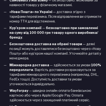
Самовивіз з магазину
— безкоштовно. Можливий за
наявності товару у фізичному магазині.
«Нова Пошта» по Україні
— доставка згідно з
тарифами перевізника. Після відправлення ви отримаєте
номер ТТН для відстеження.
Кур'єром компанії
—
безкоштовно при замовленні
на суму від 100 000 грн товару одного виробника/
бренду
.
Безкоштовна доставка на обрані товари
— деякі
позиції можуть доставлятися безкоштовно через «Нову
Пошту» або кур’єром нашої компанії. Уточнюйте деталі у
менеджера.
Міжнародна доставка
— здійснюється за умови
100%
передоплати
. Вартість доставки розраховується за
тарифами міжнародного перевізника (наприклад, DHL,
FedEx тощо). Доступність доставки та умови
уточнюються індивідуально.
Wayforpay
— швидка онлайн-оплата банківською
карткою або через Apple/Google Pay. Оплата
здійснюється через захищений платіжний сервіс.