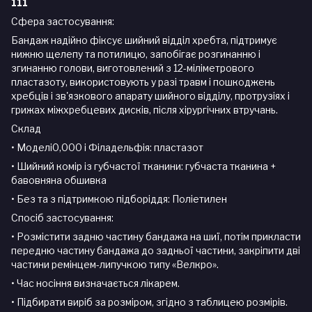
111
Сфера застосування:
Бандаж надійно фіксує шийний відділ хребта, підтримує
нижню щелепу та потилицю, запобігає розгинанню і
згинанню голови, виготовлений з 12-міліметрового
пластазоту, використовують у разі травм і пошкоджень
хребців і зв'язкового апарату шийного відділу, протрузіях і
грижах міжхребцевих дисків, після хірургічних втручань.
Склад
• Моделі0,000 і Філадельфія: пластазот
• Шийний комір із губчастої тканини: губчаста тканина +
бавовняна обшивка
• Без та з підтримкою підборіддя: Поліетилен
Спосіб застосування:
• Розмістити задню частину бандажа на шиї, потім прикласти
передню частину бандажа до задньої частини, закріпити дві
частини ремінцем-липучкою типу «Велкро».
• Час носіння визначається лікарем.
• Підбирати виріб за розміром, згідно з таблицею розмірів.