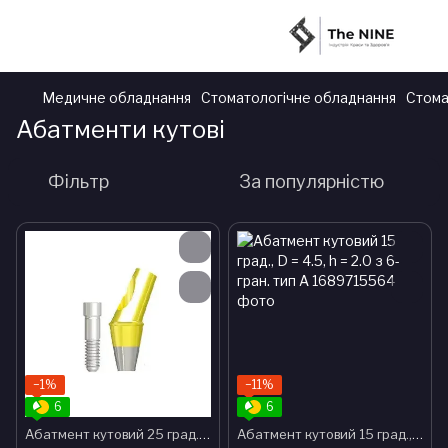
Медичне обладнання
Стоматологічне обладнання
Стома
Абатменти кутові
Фільтр
За популярністю
−1%
−11%
6
6
Абатмент кутовий 25 град., d = 4.5, h = 2.0, із 6-гран. тип А
Абатмент кутовий 15 град., D = 4.5, h = 2.0 з 6-гран. тип А