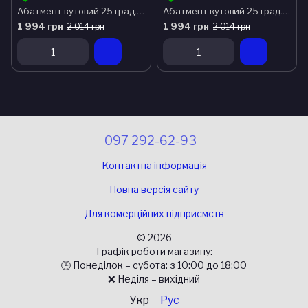
Абатмент кутовий 25 град., d = 4.5, h = 2.0, без 6 гран.
Абатмент кутовий 25 град., d = 4.5, h = 4.0, без 6 гран.
1 994 грн
1 994 грн
2 014 грн
2 014 грн
097 292-62-93
Контактна інформація
Повна версія сайту
Для комерційних підприємств
© 2026
Графік роботи магазину:
🕒 Понеділок – субота: з 10:00 до 18:00
❌ Неділя – вихідний
Укр
Рус