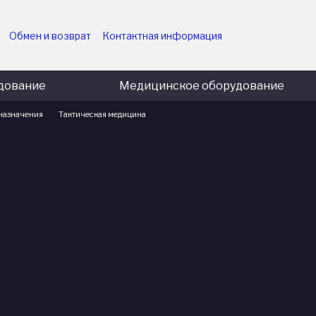
Обмен и возврат
Контактная информация
ударственных учреждений
Пользовательское соглашение
приятий
Политика конфиденциальности
Блог
дование
Медицинское оборудование
назначения
Тактическая медицина