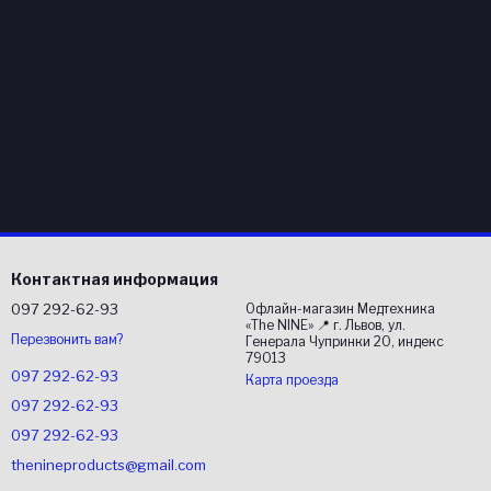
Контактная информация
097 292-62-93
Офлайн-магазин Медтехника
«The NINE» 📍 г. Львов, ул.
Перезвонить вам?
Генерала Чупринки 20, индекс
79013
097 292-62-93
Карта проезда
097 292-62-93
097 292-62-93
thenineproducts@gmail.com