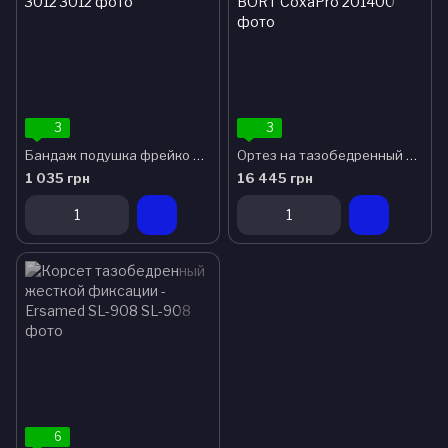
3
3
Бандаж подушка фрейко для детей алком 3012
Ортез на тазобедренный сустав BORT CoxaPro
1 035 грн
16 445 грн
6