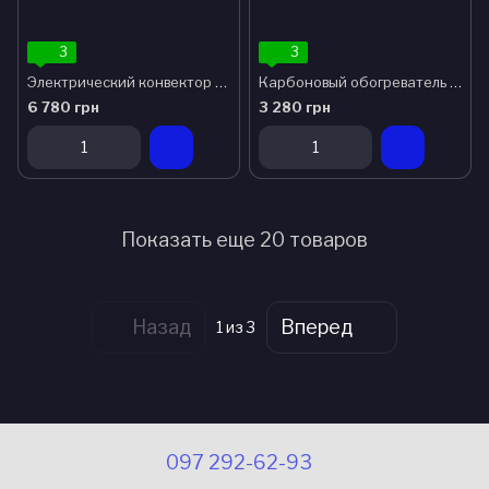
3
3
Электрический конвектор Zenet Zet-530
Карбоновый обогреватель Zenet ZET-516
6 780 грн
3 280 грн
Показать еще 20 товаров
Назад
Вперед
1
из 3
097 292-62-93