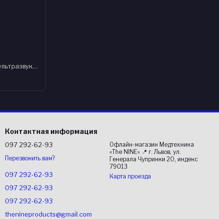
Аппарат для электротерапии, ультразвуковой, комбинированной, лазеротерапии и магнитотерапии ASTAR
Контактная информация
097 292-62-93
Офлайн-магазин Медтехника
«The NINE» 📍 г. Львов, ул.
Перезвонить вам?
Генерала Чупринки 20, индекс
79013
097 292-62-93
Карта проезда
097 292-62-93
097 292-62-93
thenineproducts@gmail.com