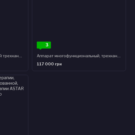
3
Аппарат многофункциональный трехканальный, с функциями электротерапии, ультразвуковой, комбинированной терапии
Аппарат многофункциональный, трехканальный, с функцией низкоинтенсивной лазерной терапии (LLLT) ASTAR
117 000 грн