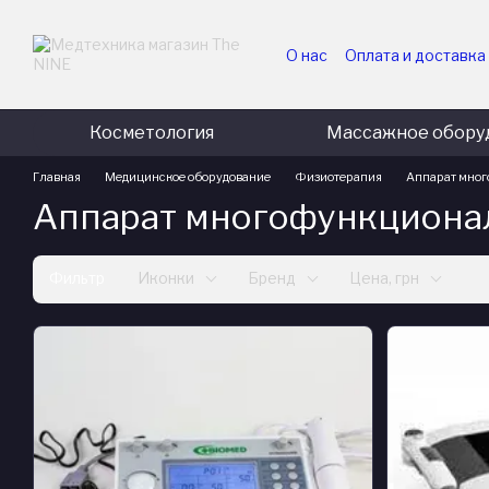
Перейти к основному контенту
О нас
Оплата и доставка
Для медицинских и гос
Для коммерческих пред
Косметология
Массажное обору
Главная
Медицинское оборудование
Физиотерапия
Аппарат мног
Аппарат многофункциона
Фильтр
Иконки
Бренд
Цена, грн