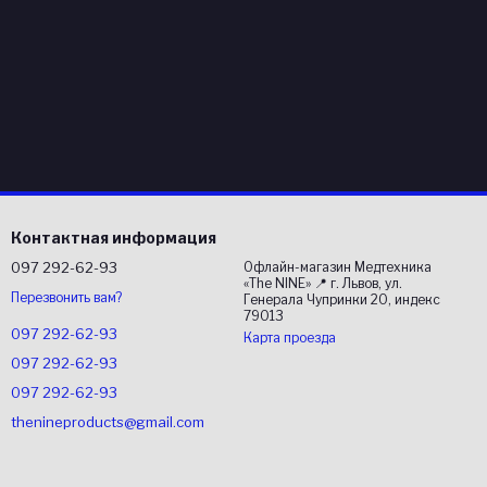
Контактная информация
097 292-62-93
Офлайн-магазин Медтехника
«The NINE» 📍 г. Львов, ул.
Перезвонить вам?
Генерала Чупринки 20, индекс
79013
097 292-62-93
Карта проезда
097 292-62-93
097 292-62-93
thenineproducts@gmail.com