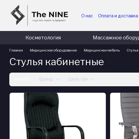
Перейти к основному контенту
О нас
Оплата и доставка
Для медицинских и гос
Для коммерческих пред
Косметология
Массажное обору
Главная
Медицинское оборудование
Медицинская мебель
Стулья
Стулья кабинетные
Фильтр
Бренд
Цена, грн