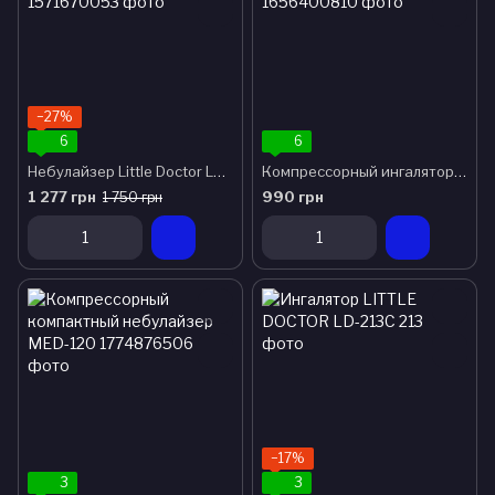
−27%
6
6
Небулайзер Little Doctor LD-220C ингалятор
Компрессорный ингалятор Heaco WNE211
1 277 грн
990 грн
1 750 грн
−17%
3
3