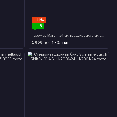
−11%
6
Тазомер Martin, 34 см, градуировка в см, J-20-384
1 606 грн
1 805 грн