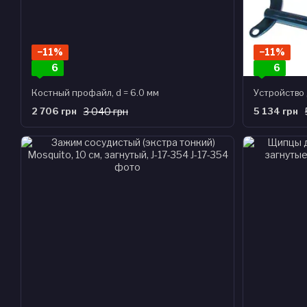
−11%
−11%
6
6
Костный профайл, d = 6.0 мм
2 706 грн
3 040 грн
5 134 грн