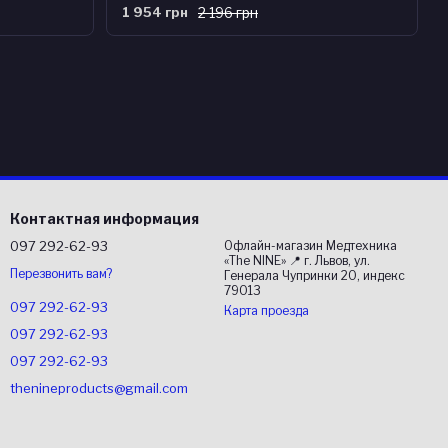
1 954 грн
2 196 грн
Контактная информация
097 292-62-93
Офлайн-магазин Медтехника
«The NINE» 📍 г. Львов, ул.
Перезвонить вам?
Генерала Чупринки 20, индекс
79013
097 292-62-93
Карта проезда
097 292-62-93
097 292-62-93
thenineproducts@gmail.com