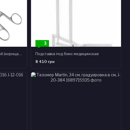
3
Зажим Sims-Maier, 28 см, прямой (корнцанг), J-18-055
Подставка под бикс медицинская
8 410 грн