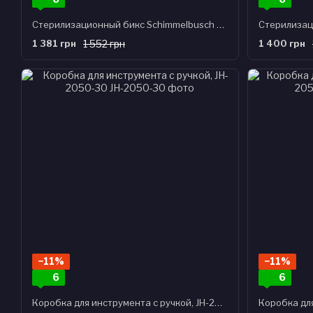
Cтерилизационный бикс Schimmelbusch БИКС-КСК-9, JH-2001-28
1 381 грн
1 552 грн
1 400 грн
−11%
−11%
6
6
Коробка для инструмента с ручкой, JH-2050-30