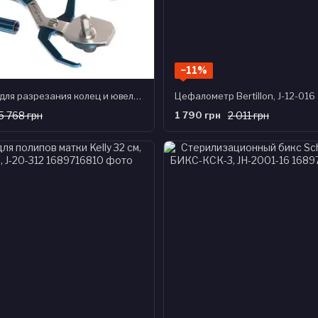
−11%
Устройство для разрезания колец и ювелирных изделий при травмах и отеках пальцев рук
Цефалометр Bertillon, J-12-016
5 768 грн
1 790 грн
2 011 грн