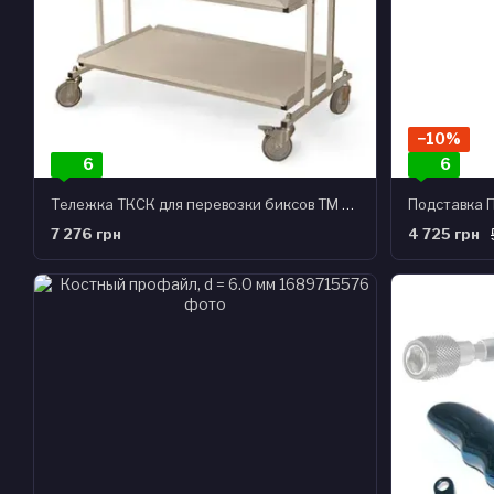
−10%
6
6
Тележка ТКСК для перевозки биксов ТМ Омега
Подставка 
7 276 грн
4 725 грн