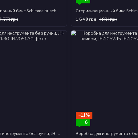
Cтерилизационный бикс Schimmelbusch БИКС-КСК-12, JH-2001-32
1 573 грн
1 648 грн
1 831 грн
−11%
6
Коробка для инструмента без ручки, JH-2051-30