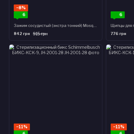
−8%
6
6
Зажим сосудистый (экстра тонкий) Mosquito, 10 см, загнутый, J-17-354
842 грн
915 грн
776 грн
−11%
−11%
6
6