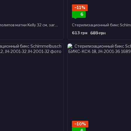
−11%
6
Щипцы для полипов матки Kelly 32 cм, загнутые, J-20-312
613 грн
689 грн
−10%
6