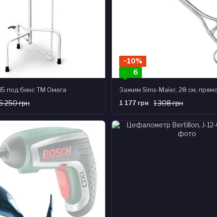
−10%
6
ПБ под бикс ТМ Омега
5 250 грн
1 177 грн
1 308 грн