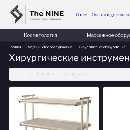
Перейти к основному контенту
О нас
Оплата и доставка
Для медицинских и гос
Для коммерческих пред
Косметология
Массажное обору
Главная
Медицинское оборудование
Хирургическое оборудование
Хирургические инструме
Фильтр
Бренд
Цена, грн