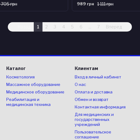
1 705 грн
989 грн
1 111 грн
Назад
1
2
3
4
5
6
...
7
Вперед
Каталог
Клиентам
Косметология
Вход в личный кабинет
Массажное оборудование
О нас
Медицинское оборудование
Оплата и доставка
Реабилитация и
Обмен и возврат
медицинская техника
Контактная информация
Для медицинских и
государственных
учреждений
Пользовательское
соглашение