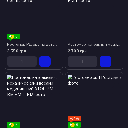
6
Ростомер РД optima детский ТМ Омега
Ростомер напольный медицинский АТОН РМ-П
3 550 грн
2 700 грн
−14%
6
6