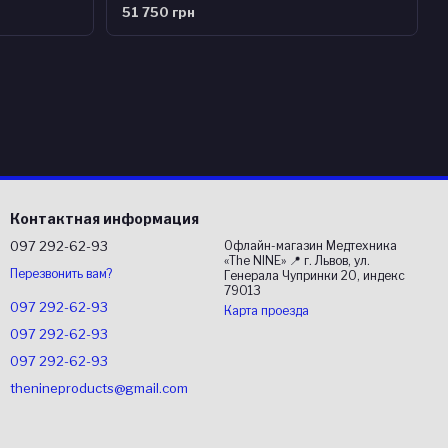
51 750 грн
Контактная информация
097 292-62-93
Офлайн-магазин Медтехника
«The NINE» 📍 г. Львов, ул.
Перезвонить вам?
Генерала Чупринки 20, индекс
79013
097 292-62-93
Карта проезда
097 292-62-93
097 292-62-93
thenineproducts@gmail.com