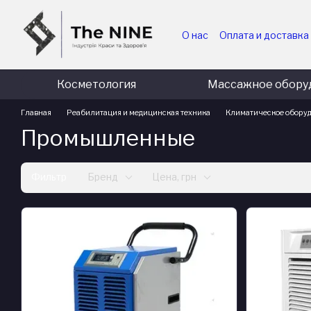
Перейти к основному контенту
О нас
Оплата и доставка
Для медицинских и гос
Для коммерческих пред
Косметология
Массажное обору
Главная
Реабилитация и медицинская техника
Климатическое обору
Промышленные
Фильтр
Бренд
Цена, грн