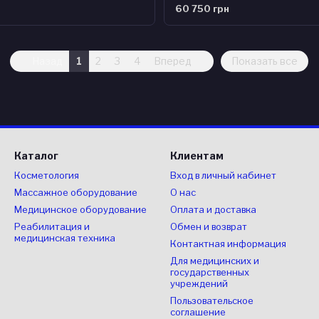
60 750 грн
Назад
1
2
3
4
Вперед
Показать все
Каталог
Клиентам
Косметология
Вход в личный кабинет
Массажное оборудование
О нас
Медицинское оборудование
Оплата и доставка
Реабилитация и
Обмен и возврат
медицинская техника
Контактная информация
Для медицинских и
государственных
учреждений
Пользовательское
соглашение