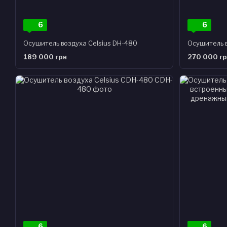
6
6
Осушитель воздуха Celsius DH-480
Осушитель в
189 000 грн
270 000 г
6
6