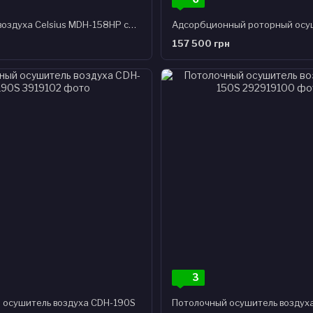
Осушитель воздуха Celsius MDH-158HP со встроенными электрическими тэнами и дренажным насосом
157 500 грн
3
 осушитель воздуха CDH-190S
Потолочный осушитель воздух