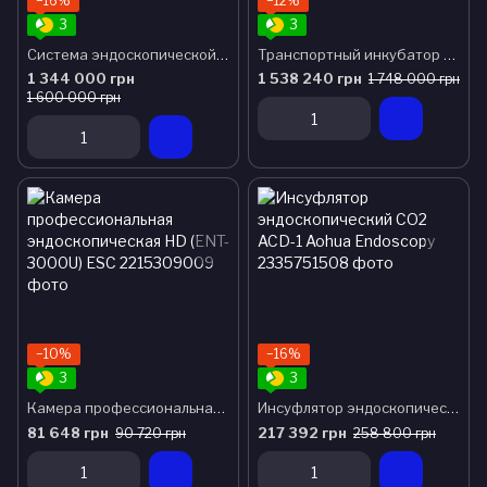
−16%
−12%
3
3
Система эндоскопической визуализации в комплекте aс-1 aohua
Транспортный инкубатор для новорожденных BT-100
1 344 000 грн
1 538 240 грн
1 748 000 грн
1 600 000 грн
−10%
−16%
3
3
Камера профессиональная эндоскопическая HD (ENT-3000U) ESC
Инсуфлятор эндоскопический CO2 ACD-1 Aohua Endoscopy
81 648 грн
217 392 грн
90 720 грн
258 800 грн