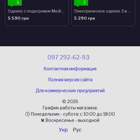
6
3
Одеяло с подогревом Medisana XXL HB 675 (розмір 150х200 см)
Электрическое одеяло 3 в 1 HB 677
5 590 грн
5 290 грн
097 292-62-93
Контактная информация
Полная версия сайта
Для коммерческих предприятий
© 2026
График работы магазина:
🕒 Понедельник - субота: с 10:00 до 18:00
❌ Воскресенье - выходной
Укр
Рус