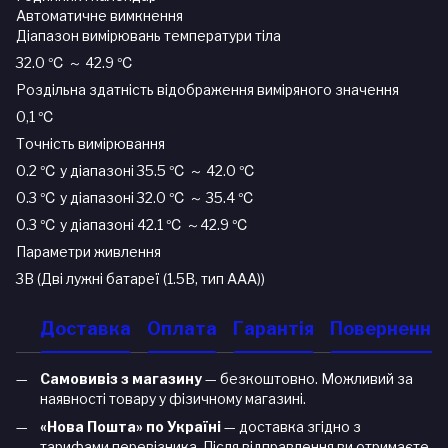
Автоматичне вимкнення
Діапазон вимірювань температури тіла
32.0 ℃ ～ 42.9 ℃
Роздільна здатність відображення виміряного значення
0,1 ℃
Точність вимірювання
0.2 ℃ у діапазоні 35.5 ℃ ～ 42.0 ℃
0.3 ℃ у діапазоні 32.0 ℃ ～ 35.4 ℃
0.3 ℃ у діапазоні 42.1 ℃ ～42.9 ℃
Параметри живлення
3В (Дві лужні батареї (1.5В, тип ААА))
Доставка
Оплата
Гарантія
Повернення
Самовивіз з магазину
— безкоштовно. Можливий за
наявності товару у фізичному магазині.
«Нова Пошта» по Україні
— доставка згідно з
тарифами перевізника. Після відправлення ви отримаєте