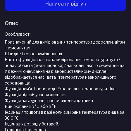
Написати відгук
Опис
Особливості:
Призначений для вимірювання температури дорослим, дітям
і немовлятам.
Швидке і точне вимірювання
Багатофункціональність: вимірювання температури вуха /
чола / об'єкта (води і молока) / навколишнього середовища
У режимі очікування на рідкокристалічному дисплеї
відображається час, дата і температура навколишнього
середовища.
Функція пам'яті: попередні 9 показань температури тіла
Функція підсвічування дисплея.
Функція нагадування про очищення датчика
Вимірювання в °С або в °F
Індикація тривоги в разі коли виміряна температура вища за
38.0 °С
Індикація розряду батарей.
Годинник і календар