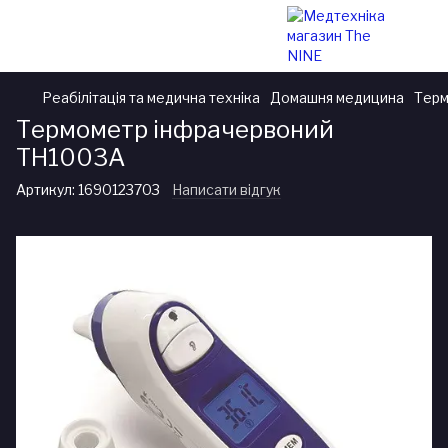
Реабілітація та медична техніка
Домашня медицина
Терм
Термометр інфрачервоний
TH1003A
Артикул:
1690123703
Написати відгук