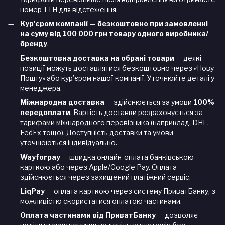
номер ТТН для відстеження.
Кур'єром компанії
—
безкоштовно при замовленні
на суму від 100 000 грн товару одного виробника/
бренду
.
Безкоштовна доставка на обрані товари
— деякі
позиції можуть доставлятися безкоштовно через «Нову
Пошту» або кур’єром нашої компанії. Уточнюйте деталі у
менеджера.
Міжнародна доставка
— здійснюється за умови
100%
передоплати
. Вартість доставки розраховується за
тарифами міжнародного перевізника (наприклад, DHL,
FedEx тощо). Доступність доставки та умови
уточнюються індивідуально.
Wayforpay
— швидка онлайн-оплата банківською
карткою або через Apple/Google Pay. Оплата
здійснюється через захищений платіжний сервіс.
LiqPay
— оплата карткою через систему ПриватБанку, з
можливістю скористатися оплатою частинами.
Оплата частинами від ПриватБанку
— дозволяє