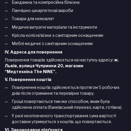
Бандажна та компресійна білизна
Панчішно-шкарпеткові вироби
Товари для немовлят
Медичні витратні матеріали та інструменти
Крісла колісні/візки з санітарним оснащенням
Меблі медичні з санітарним оснащенням
IV. Адреса для повернення
Повернення товарів здійснюється на наступну адресу:
м.
Львів, вулиця Чупринки 20, магазин
“Медтехніка
The
NINE
”.
V. Повернення коштів
Повернення коштів здійснюється протягом 5 робочих
днів після отримання та перевірки товару.
Гроші повертаються тим же способом, яким була
здійснена оплата (банківський переказ, карта, готівка).
У разі неоплаченого транспортування сума вартості
доставки утримується з коштів, що повертаються.
VI. Законодавче підґрунтя