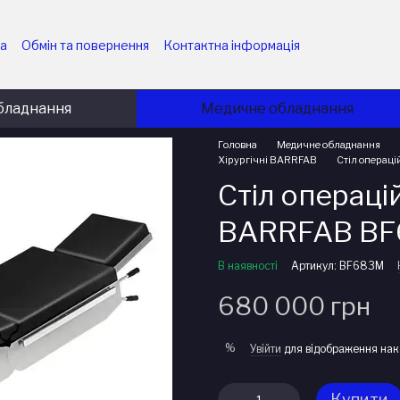
ка
Обмін та повернення
Контактна інформація
них підприємств
Угода користувача
ємств
Політика конфіденційності
Блог
бладнання
Медичне обладнання
Головна
Медичне обладнання
Хірургічні BARRFAB
Стіл операц
Стіл операці
BARRFAB BF
В наявності
Артикул: BF683M
680 000 грн
%
Увійти
для відображення нак
Купити