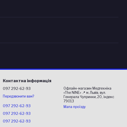
Контактна інформація
097 292-62-93
Офлайн-магазин Медтехніка
«The NINE» 📍 м. Львів, вул.
Передзвонити вам?
Генерала Чупринки, 20, індекс
79013
097 292-62-93
Мапа проїзду
097 292-62-93
097 292-62-93