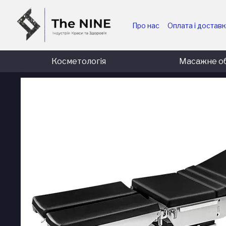
Перейти до основного контенту
Про нас
Оплата і достав
Для медичних та держав
Для комерційних підпри
Косметологія
Масажне о