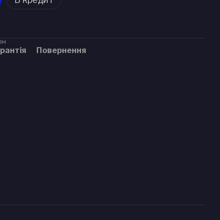
рн
рантія
Повернення