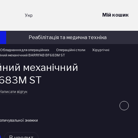
Мій кошик
Укр
Реабілітація та медична техніка
Обладнання для операційних
Операційні столи
Хірургічні
ійний механічний BARRFAB BF683M ST
йний механічний
683M ST
Написати відгук
опичувальної знижки
В кредит