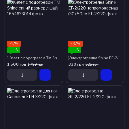
−17%
−37%
6
6
Жилет с подогревом TM Shine синий размер л шайн
)Электрогрелка Shine ЕГ-2/220 непромокаемая (30х50см
1 500 грн
330 грн
1 799 грн
525 грн