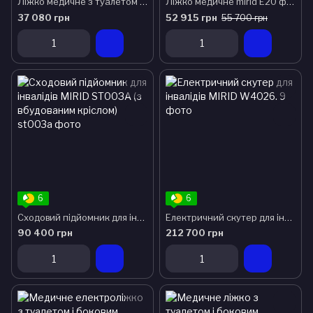
Ліжко медичне з туалетом для лежачих хворих E30
Ліжко медичне mirid Е20 функціональне з електроприводом для лежачих хворих і інвалідів
37 080 грн
52 915 грн
55 700 грн
6
6
Сходовий підйомник для інвалідів MIRID ST00ЗА (з вбудованим кріслом)
Електричний скутер для інвалідів MIRID W4026.
90 400 грн
212 700 грн