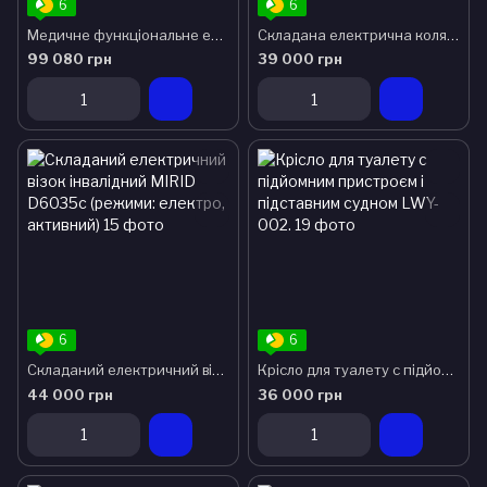
6
6
Медичне функціональне електроліжко MIRID W01. Вбудоване інвалідне крісло. Ліжко з туалетом.
Складана електрична коляска для інвалідів MIRID D6024 (Li-ion акумулятор)
99 080 грн
39 000 грн
6
6
Складаний електричний візок інвалідний MIRID D6035c (режими: електро, активний)
Крісло для туалету c підйомним пристроєм і підставним судном LWY-002.
44 000 грн
36 000 грн