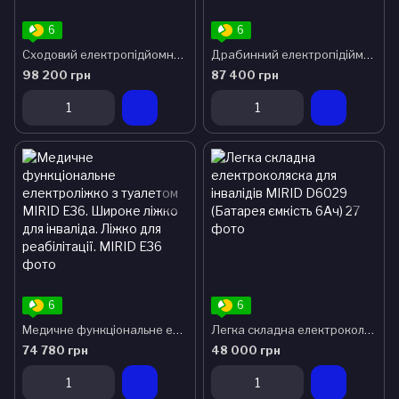
6
6
Сходовий електропідйомник для інвалідного візка MIRID 11С. Підйомник для інвалідів електричний. Інвалідна коляска.
Драбинний електропідіймач-коляска для інвалідів MIRID 003A + колеса
98 200 грн
87 400 грн
6
6
Медичне функціональне електроліжко з туалетом MIRID E36. Широке ліжко для інваліда. Ліжко для реабілітації.
Легка складна електроколяска для інвалідів MIRID D6029 (Батарея ємкість 6Ач)
74 780 грн
48 000 грн