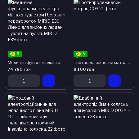
6
6
Медичне функціональне електро ліжко з туалетом і боковим переворотом MIRID E39. Ліжко для високих людей. Туалет на пульті.
Протипролежневий матрац С03
74 780 грн
8 100 грн