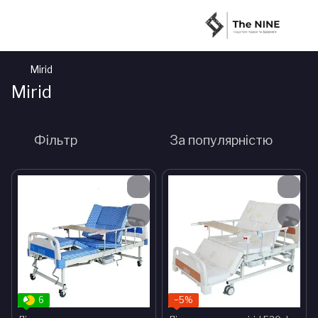
Mirid
Mirid
Фільтр
За популярністю
6
−5%