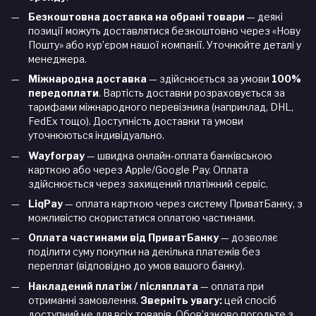
Безкоштовна доставка на обрані товари
— деякі
позиції можуть доставлятися безкоштовно через «Нову
Пошту» або кур’єром нашої компанії. Уточнюйте деталі у
менеджера.
Міжнародна доставка
— здійснюється за умови
100%
передоплати
. Вартість доставки розраховується за
тарифами міжнародного перевізника (наприклад, DHL,
FedEx тощо). Доступність доставки та умови
уточнюються індивідуально.
Wayforpay
— швидка онлайн-оплата банківською
карткою або через Apple/Google Pay. Оплата
здійснюється через захищений платіжний сервіс.
LiqPay
— оплата карткою через систему ПриватБанку, з
можливістю скористатися оплатою частинами.
Оплата частинами від ПриватБанку
— дозволяє
поділити суму покупки на декілька платежів без
переплат (відповідно до умов вашого банку).
Накладений платіж / післяплата
— оплата при
отриманні замовлення.
Зверніть увагу:
цей спосіб
доступний не для всіх товарів. Обов’язково погодьте з