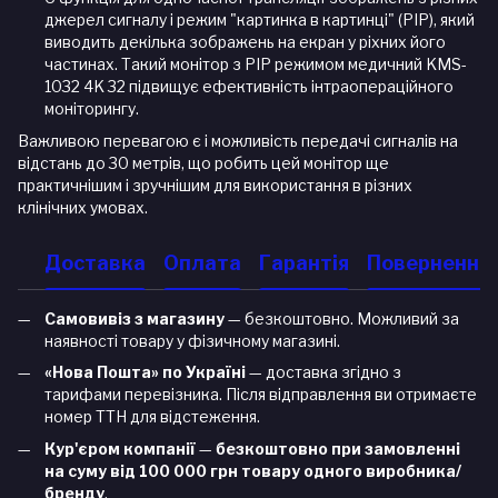
джерел сигналу і режим "картинка в картинці" (PIP), який
виводить декілька зображень на екран у ріхних його
частинах. Такий монітор з PIP режимом медичний KMS-
1032 4K 32 підвищує ефективність інтраопераційного
моніторингу.
Важливою перевагою є і можливість передачі сигналів на
відстань до 30 метрів, що робить цей монітор ще
практичнішим і зручнішим для використання в різних
клінічних умовах.
Доставка
Оплата
Гарантія
Повернення
Самовивіз з магазину
— безкоштовно. Можливий за
наявності товару у фізичному магазині.
«Нова Пошта» по Україні
— доставка згідно з
тарифами перевізника. Після відправлення ви отримаєте
номер ТТН для відстеження.
Кур'єром компанії
—
безкоштовно при замовленні
на суму від 100 000 грн товару одного виробника/
бренду
.