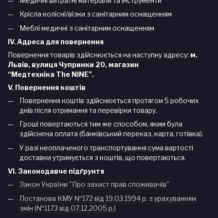
Медичні витратні матеріали та інструменти
Крісла колісні/візки з санітарним оснащенням
Меблі медичні з санітарним оснащенням
IV. Адреса для повернення
Повернення товарів здійснюється на наступну адресу:
м.
Львів, вулиця Чупринки 20, магазин
“Медтехніка
The
NINE
”.
V. Повернення коштів
Повернення коштів здійснюється протягом 5 робочих
днів після отримання та перевірки товару.
Гроші повертаються тим же способом, яким була
здійснена оплата (банківський переказ, карта, готівка).
У разі неоплаченого транспортування сума вартості
доставки утримується з коштів, що повертаються.
VI. Законодавче підґрунтя
Закон України "Про захист прав споживачів"
Постанова КМУ №172 від 19.03.1994 р. з урахуванням
змін (№1173 від 07.12.2005 р.)