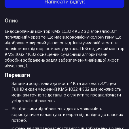
Написати відгук
Опис
Ендоскопічний монітор KMS-1032 4K 32 з діагоналлю 32"
популярний через те, що має високоякісну колірну гаму, що
відображає широкий діапазон відтінків у високій якості та
реалістично відтворює кожну деталь. Цей медичний монітор
KMS-1032 4K 32 оснащений сучасними алгоритмами
обробки зображень задля забезпечення найвищої якості
візуалізації.
Переваги
Завдяки роздільній здатності 4K та діагоналі 32", цей
FullHD екран медичний KMS-1032 4K 32 дає можливість
медикам точно та детально оглянути та проаналізувати
усі деталі зображення.
Різні режими відображення дають можливість
користувачам налаштувати екран відповідно до власних
потреб.
Є функція для одночасної трансляції зображень з різних