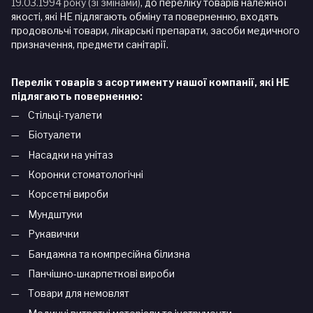
19.03.1994 року (зі змінами)
, до переліку товарів належної
якості, які НЕ підлягають обміну та поверненню, входять
продовольчі товари, лікарські препарати, засоби медичного
призначення, предмети санітарії.
Перелік товарів з асортименту нашої компанії, які НЕ
підлягають поверненню:
Стільці-туалети
Біотуалети
Насадки на унітаз
Коронки стоматологічні
Корсетні вироби
Мундштуки
Рукавички
Бандажна та компресійна білизна
Панчішно-шкарпеткові вироби
Товари для немовлят